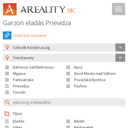
Garzon eladás Prievidza
Uložiť toto hladanie
Szlovák Köztársaság
Trenčiansky
Bánovce nad Bebravou
Ilava
Myjava
Nové Mesto nad Váhom
Partizánske
Považská Bystrica
Prievidza
Púchov
Trenčín
Típus
Eladás
Bérlet
Vétel
Bérbevétel