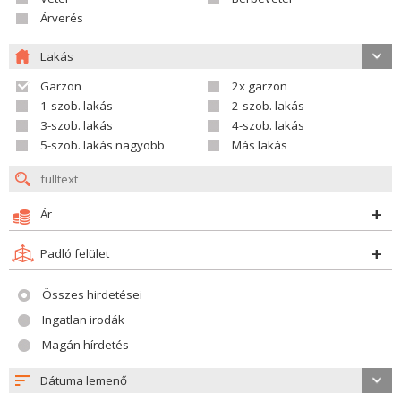
Árverés
Lakás
Garzon
2x garzon
1-szob. lakás
2-szob. lakás
3-szob. lakás
4-szob. lakás
5-szob. lakás nagyobb
Más lakás
Ár
Padló felület
Összes hirdetései
Ingatlan irodák
Magán hírdetés
Dátuma lemenő