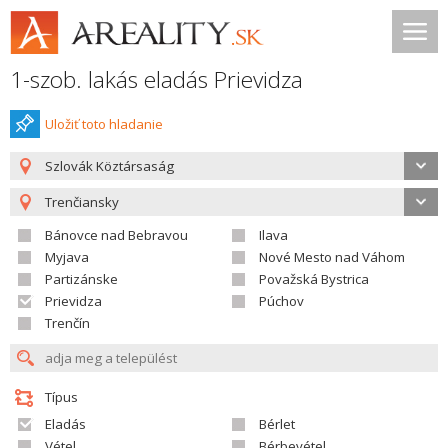
1-szob. lakás eladás Prievidza
Uložiť toto hladanie
Szlovák Köztársaság
Trenčiansky
Bánovce nad Bebravou
Ilava
Myjava
Nové Mesto nad Váhom
Partizánske
Považská Bystrica
Prievidza
Púchov
Trenčín
Típus
Eladás
Bérlet
Vétel
Bérbevétel