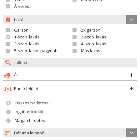
Árverés
Lakás
Garzon
2x garzon
1-szob. lakás
2-szob. lakás
3-szob. lakás
4-szob. lakás
5-szob. lakás nagyobb
Más lakás
Ár
Padló felület
Összes hirdetései
Ingatlan irodák
Magán hírdetés
Dátuma lemenő