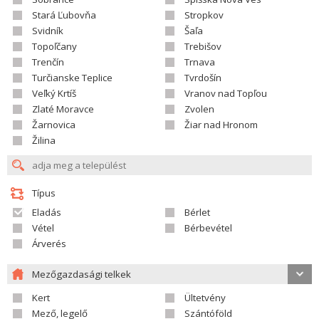
Stará Ľubovňa
Stropkov
Svidník
Šaľa
Topoľčany
Trebišov
Trenčín
Trnava
Turčianske Teplice
Tvrdošín
Veľký Krtíš
Vranov nad Topľou
Zlaté Moravce
Zvolen
Žarnovica
Žiar nad Hronom
Žilina
Típus
Eladás
Bérlet
Vétel
Bérbevétel
Árverés
Mezőgazdasági telkek
Kert
Ültetvény
Mező, legelő
Szántóföld