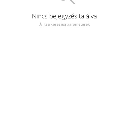
Nincs bejegyzés találva
Állítsa keresési paraméterek