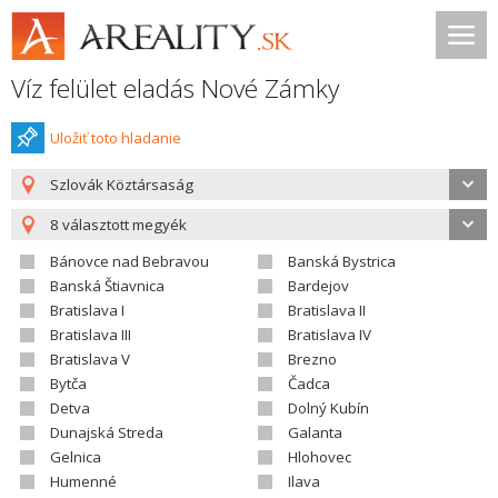
Víz felület eladás Nové Zámky
Uložiť toto hladanie
Szlovák Köztársaság
8 választott megyék
Bánovce nad Bebravou
Banská Bystrica
Banská Štiavnica
Bardejov
Bratislava I
Bratislava II
Bratislava III
Bratislava IV
Bratislava V
Brezno
Bytča
Čadca
Detva
Dolný Kubín
Dunajská Streda
Galanta
Gelnica
Hlohovec
Humenné
Ilava