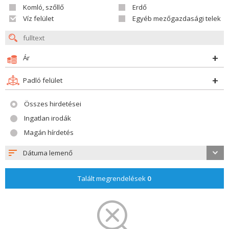
Komló, szőllő
Erdő
Víz felület
Egyéb mezőgazdasági telek
Ár
Padló felület
Összes hirdetései
Ingatlan irodák
Magán hírdetés
Dátuma lemenő
Talált megrendelések
0