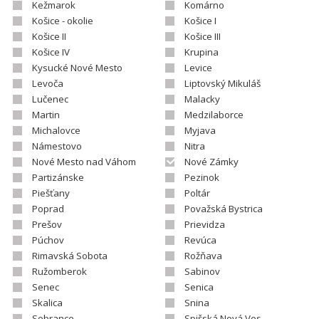
Kežmarok
Komárno
Košice - okolie
Košice I
Košice II
Košice III
Košice IV
Krupina
Kysucké Nové Mesto
Levice
Levoča
Liptovský Mikuláš
Lučenec
Malacky
Martin
Medzilaborce
Michalovce
Myjava
Námestovo
Nitra
Nové Mesto nad Váhom
Nové Zámky
Partizánske
Pezinok
Piešťany
Poltár
Poprad
Považská Bystrica
Prešov
Prievidza
Púchov
Revúca
Rimavská Sobota
Rožňava
Ružomberok
Sabinov
Senec
Senica
Skalica
Snina
Sobrance
Spišská Nová Ves