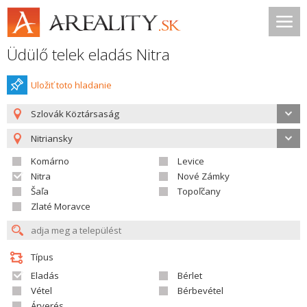
Üdülő telek eladás Nitra
Uložiť toto hladanie
Szlovák Köztársaság
Nitriansky
Komárno
Levice
Nitra
Nové Zámky
Šaľa
Topoľčany
Zlaté Moravce
Típus
Eladás
Bérlet
Vétel
Bérbevétel
Árverés