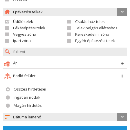
Építkezési telkek
Üdülő telek
Családiház telek
Lákásépítési telek
Telek polgári ellátáshoz
Vegyes zóna
Kereskedelmi zóna
Ipari zóna
Egyéb építkezési telek
Ár
Padló felület
Összes hirdetései
Ingatlan irodák
Magán hírdetés
Dátuma lemenő