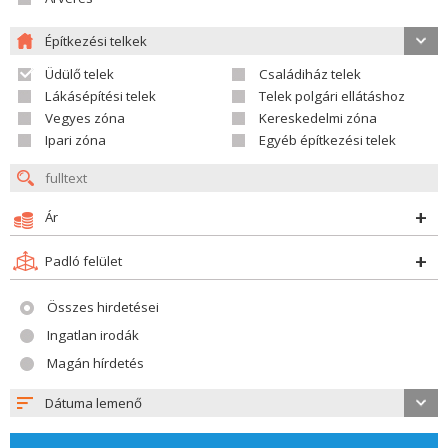
Építkezési telkek
Üdülő telek
Családiház telek
Lákásépítési telek
Telek polgári ellátáshoz
Vegyes zóna
Kereskedelmi zóna
Ipari zóna
Egyéb építkezési telek
Ár
Padló felület
Összes hirdetései
Ingatlan irodák
Magán hírdetés
Dátuma lemenő