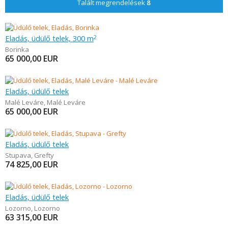
Talált megrendelések
8
Eladás, üdülő telek, 300 m
2
Borinka
65 000,00
EUR
Eladás, üdülő telek
Malé Leváre
,
Malé Leváre
65 000,00
EUR
Eladás, üdülő telek
Stupava
,
Grefty
74 825,00
EUR
Eladás, üdülő telek
Lozorno
,
Lozorno
63 315,00
EUR