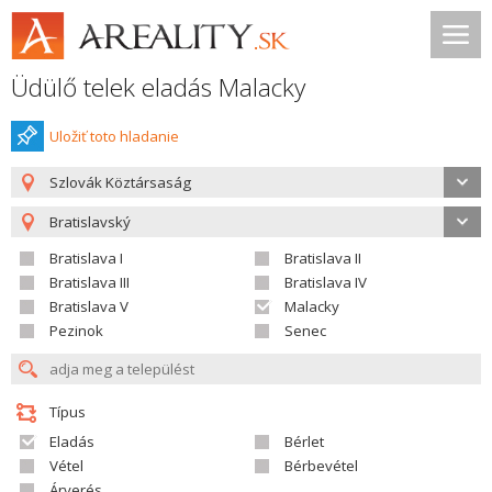
Üdülő telek eladás Malacky
Uložiť toto hladanie
Szlovák Köztársaság
Bratislavský
Bratislava I
Bratislava II
Bratislava III
Bratislava IV
Bratislava V
Malacky
Pezinok
Senec
Típus
Eladás
Bérlet
Vétel
Bérbevétel
Árverés