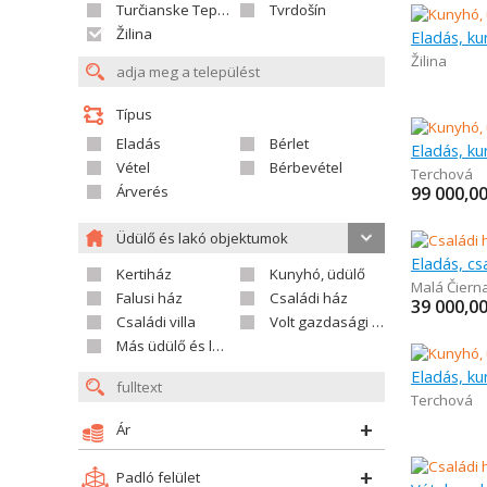
Turčianske Teplice
Tvrdošín
Žilina
Eladás, ku
Žilina
Típus
Eladás
Bérlet
Eladás, ku
Vétel
Bérbevétel
Terchová
Árverés
99 000,0
Üdülő és lakó objektumok
Eladás, cs
Kertiház
Kunyhó, üdülő
Malá Čiern
Falusi ház
Családi ház
39 000,0
Családi villa
Volt gazdasági település
Más üdülő és lakó objektumok
Eladás, ku
Terchová
Ár
Padló felület