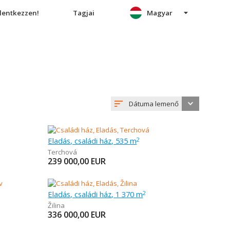
elentkezzen!
Tagjai
Magyar
Dátuma lemenő
Eladás, családi ház, 535 m
2
Terchová
239 000,00
EUR
Eladás, családi ház, 1 370 m
2
Žilina
336 000,00
EUR