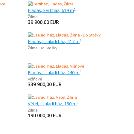
Eladás, kertiház, 619 m
2
Žilina
39 900,00
EUR
Eladás, családi ház, 417 m
2
Žilina
,
Do Stošky
Eladás, családi ház, 240 m
2
Višňové
339 900,00
EUR
Vétel, családi ház, 130 m
2
Žilina
190 000,00
EUR