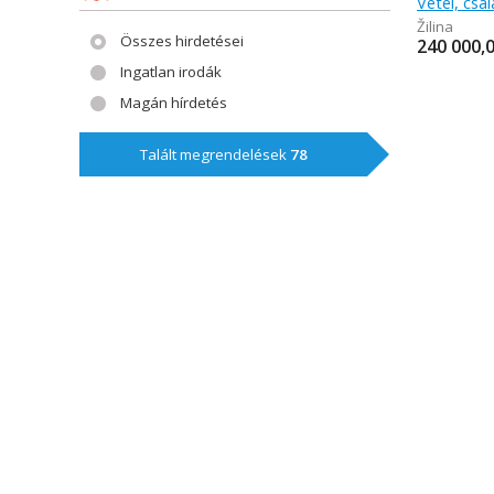
Vétel, csa
Žilina
Összes hirdetései
240 000,
Ingatlan irodák
Magán hírdetés
Talált megrendelések
78