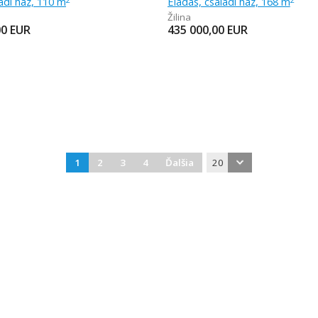
ládi ház, 110 m
Eladás, családi ház, 168 m
Žilina
00
EUR
435 000,00
EUR
1
2
3
4
Ďalšia
20