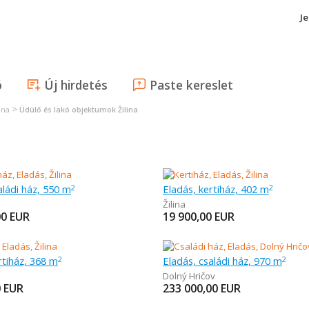
J
ó
Új hirdetés
Paste kereslet
>
ina
Üdülő és lakó objektumok Žilina
aládi ház, 550 m
Eladás, kertiház, 402 m
2
2
Žilina
00
EUR
19 900,00
EUR
rtiház, 368 m
Eladás, családi ház, 970 m
2
2
Dolný Hričov
0
EUR
233 000,00
EUR