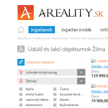
Ingatlanok
Ingatlan irodák
Inf
>
>
AReality.sk
Üdülő és lakó objektumok
Üdülő és lakó objektumok Žil
Üdülő és lakó objektumok Žilina
Uložiť toto hladanie
Eladás, cs
Žilina
Szlovák Köztársaság
129 999,
Žilinský
Bytča
Čadca
Eladás, ke
Dolný Kubín
Kysucké Nové Mesto
Žilina
Liptovský Mikuláš
Martin
19 900,0
Námestovo
Ružomberok