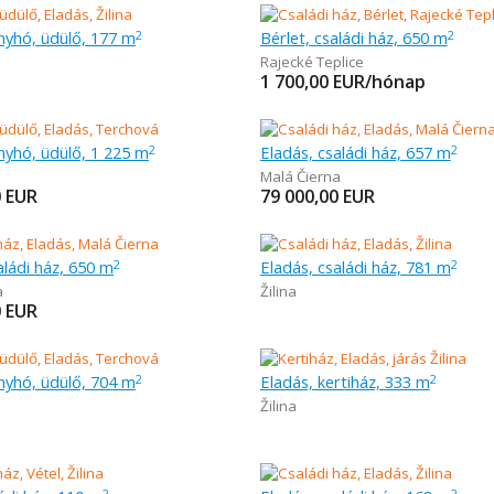
nyhó, üdülő, 177 m
Bérlet, családi ház, 650 m
2
2
Rajecké Teplice
1 700,00
EUR/hónap
nyhó, üdülő, 1 225 m
Eladás, családi ház, 657 m
2
2
Malá Čierna
0
EUR
79 000,00
EUR
aládi ház, 650 m
Eladás, családi ház, 781 m
2
2
a
Žilina
0
EUR
nyhó, üdülő, 704 m
Eladás, kertiház, 333 m
2
2
Žilina
2
2