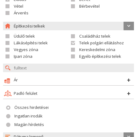
Vétel
Bérbevétel
Árverés
Építkezési telkek
Üdülő telek
Családiház telek
Lákásépítési telek
Telek polgári ellátáshoz
Vegyes zóna
Kereskedelmi zóna
Ipari zóna
Egyéb építkezési telek
Ár
Padló felület
Összes hirdetései
Ingatlan irodák
Magán hírdetés
Dátuma lemenő