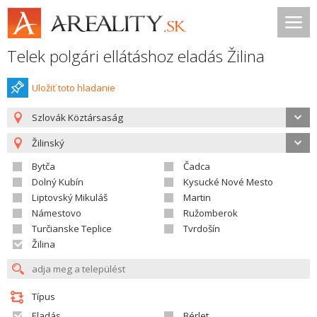
Telek polgári ellátáshoz eladás Žilina
Uložiť toto hladanie
Szlovák Köztársaság
Žilinský
Bytča
Čadca
Dolný Kubín
Kysucké Nové Mesto
Liptovský Mikuláš
Martin
Námestovo
Ružomberok
Turčianske Teplice
Tvrdošín
Žilina
Típus
Eladás
Bérlet