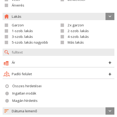
Árverés
Lakás
Garzon
2x garzon
1-szob. lakás
2-szob. lakás
3-szob. lakás
4-szob. lakás
5-szob. lakás nagyobb
Más lakás
Ár
Padló felület
Összes hirdetései
Ingatlan irodák
Magán hírdetés
Dátuma lemenő