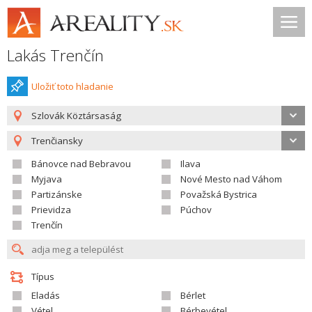
Lakás Trenčín
Uložiť toto hladanie
Szlovák Köztársaság
Trenčiansky
Bánovce nad Bebravou
Ilava
Myjava
Nové Mesto nad Váhom
Partizánske
Považská Bystrica
Prievidza
Púchov
Trenčín
Típus
Eladás
Bérlet
Vétel
Bérbevétel