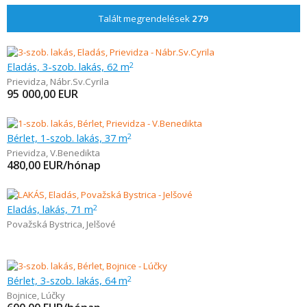
Talált megrendelések
279
Eladás, 3-szob. lakás, 62 m
2
Prievidza
,
Nábr.Sv.Cyrila
95 000,00
EUR
Bérlet, 1-szob. lakás, 37 m
2
Prievidza
,
V.Benedikta
480,00
EUR/hónap
Eladás, lakás, 71 m
2
Považská Bystrica
,
Jelšové
Bérlet, 3-szob. lakás, 64 m
2
Bojnice
,
Lúčky