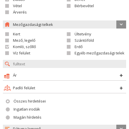
Vétel
Bérbevétel
Árverés
Mezőgazdasági telkek
Kert
Ültetvény
Mező, legelő
Szántóföld
Komló, szőllő
Erdő
Víz felület
Egyéb mezőgazdasági telek
Ár
Padló felület
Összes hirdetései
Ingatlan irodák
Magán hírdetés
Dátuma lemenő