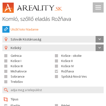
Komló, szőllő eladás Rožňava
Uložiť toto hladanie
Szlovák Köztársaság
Košický
Gelnica
Košice - okolie
Košice I
Košice II
Košice III
Košice IV
Michalovce
Rožňava
Sobrance
Spišská Nová Ves
Trebišov
Típus
Eladás
Bérlet