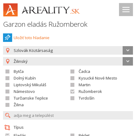
Garzon eladás Ružomberok
Uložiť toto hladanie
Szlovák Köztársaság
Žilinský
Bytča
Čadca
Dolný Kubín
Kysucké Nové Mesto
Liptovský Mikuláš
Martin
Námestovo
Ružomberok
Turčianske Teplice
Tvrdošín
Žilina
Típus
Eladás
Bérlet