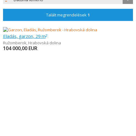
Talált megrendelések
1
Eladás, garzon, 29 m
2
Ružomberok
,
Hrabovská dolina
104 000,00
EUR