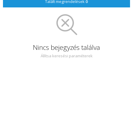
Talált megrendelések
0
Nincs bejegyzés találva
Állítsa keresési paraméterek