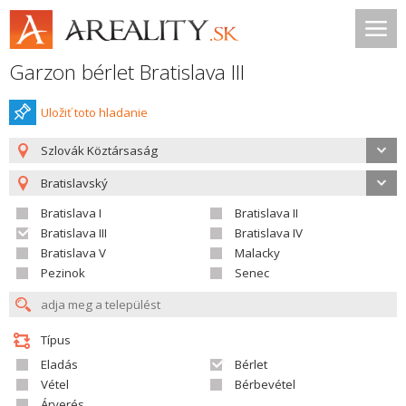
Garzon bérlet Bratislava III
Uložiť toto hladanie
Szlovák Köztársaság
Bratislavský
Bratislava I
Bratislava II
Bratislava III
Bratislava IV
Bratislava V
Malacky
Pezinok
Senec
Típus
Eladás
Bérlet
Vétel
Bérbevétel
Árverés