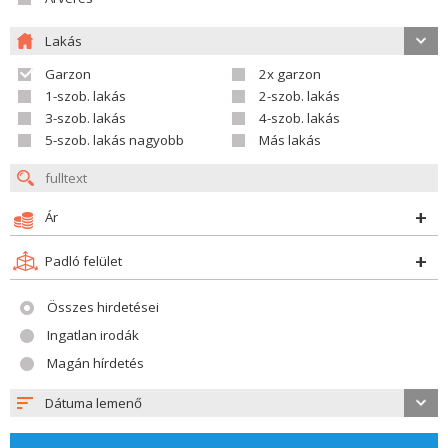
Lakás
Garzon
2x garzon
1-szob. lakás
2-szob. lakás
3-szob. lakás
4-szob. lakás
5-szob. lakás nagyobb
Más lakás
Ár
Padló felület
Összes hirdetései
Ingatlan irodák
Magán hírdetés
Dátuma lemenő