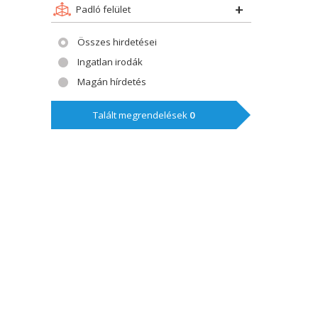
Padló felület
Összes hirdetései
Ingatlan irodák
Magán hírdetés
Talált megrendelések
0