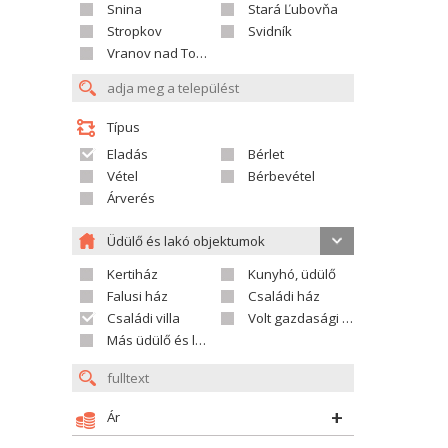
Snina
Stará Ľubovňa
Stropkov
Svidník
Vranov nad Topľou
Típus
Eladás
Bérlet
Vétel
Bérbevétel
Árverés
Üdülő és lakó objektumok
Kertiház
Kunyhó, üdülő
Falusi ház
Családi ház
Családi villa
Volt gazdasági település
Más üdülő és lakó objektumok
Ár