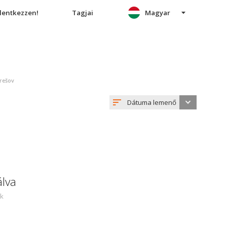
elentkezzen!
Tagjai
Magyar
Prešov
Dátuma lemenő
álva
ek