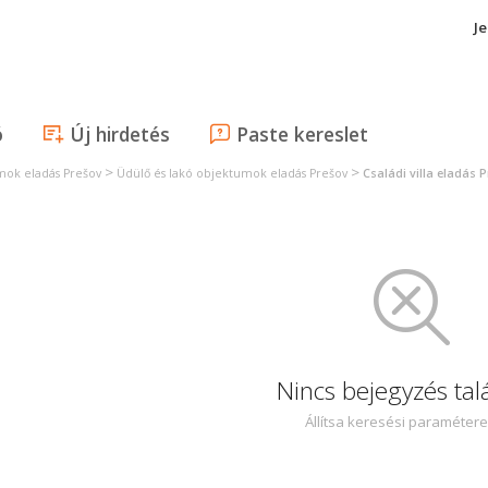
J
ó
Új hirdetés
Paste kereslet
>
>
mok eladás Prešov
Üdülő és lakó objektumok eladás Prešov
Családi villa eladás 
Nincs bejegyzés tal
Állítsa keresési paraméter