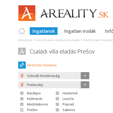
Ingatlanok
Ingatlan irodák
Inf
>
>
AReality.sk
Üdülő és lakó objektumok eladás
Üdülő és lakó objektu
Családi villa eladás Prešov
Uložiť toto hladanie
Szlovák Köztársaság
Prešovský
Bardejov
Humenné
Kežmarok
Levoča
Medzilaborce
Poprad
Prešov
Sabinov