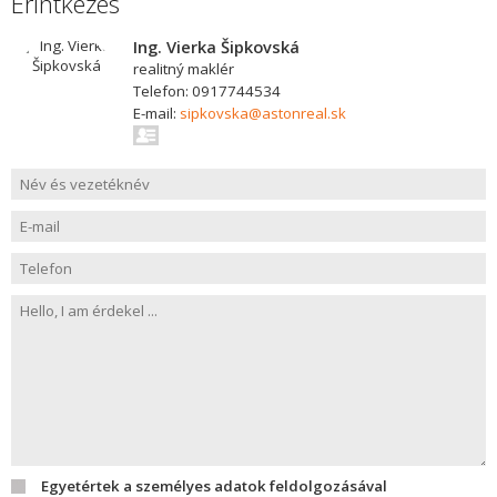
Érintkezés
Ing. Vierka Šipkovská
realitný maklér
Telefon: 0917744534
E-mail:
sipkovska@astonreal.sk
Egyetértek a személyes adatok feldolgozásával