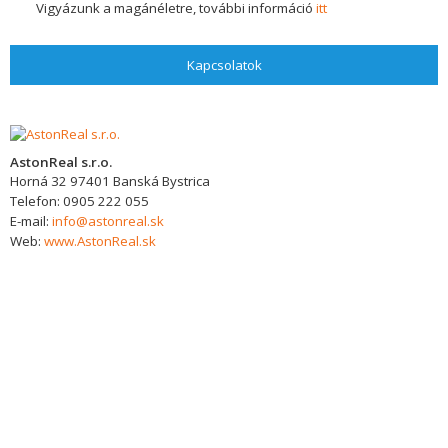
Vigyázunk a magánéletre, további információ
itt
Kapcsolatok
AstonReal s.r.o.
Horná 32
97401
Banská Bystrica
Telefon:
0905 222 055
E-mail:
info@astonreal.sk
Web:
www.AstonReal.sk