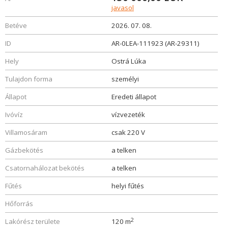
javasol
Betéve
2026. 07. 08.
ID
AR-0LEA-111923 (AR-29311)
Hely
Ostrá Lúka
Tulajdon forma
személyi
Állapot
Eredeti állapot
Ivóvíz
vízvezeték
Villamosáram
csak 220 V
Gázbekötés
a telken
Csatornahálozat bekötés
a telken
Fűtés
helyi fűtés
Hőforrás
2
Lakórész területe
120 m