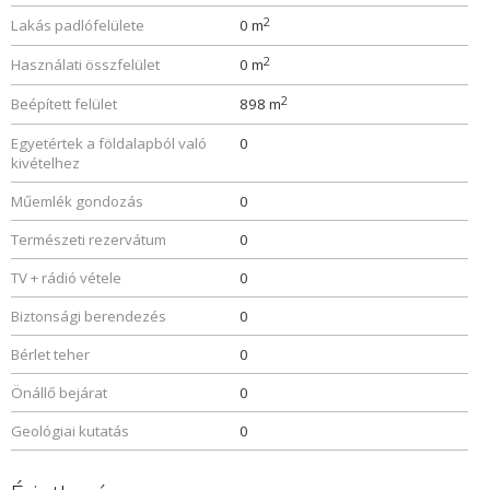
2
Lakás padlófelülete
0 m
2
Használati összfelület
0 m
2
Beépített felület
898 m
Egyetértek a földalapból való
0
kivételhez
Műemlék gondozás
0
Természeti rezervátum
0
TV + rádió vétele
0
Biztonsági berendezés
0
Bérlet teher
0
Önállő bejárat
0
Geológiai kutatás
0