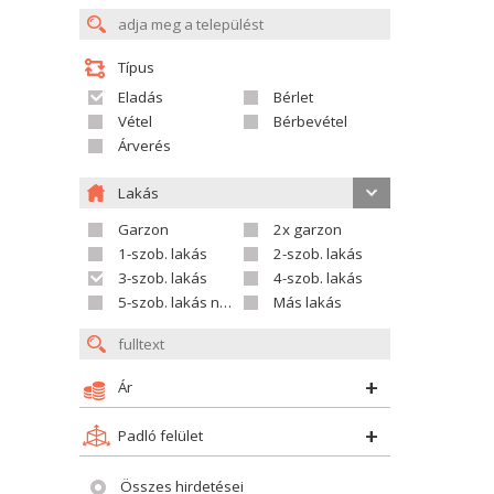
Típus
Eladás
Bérlet
Vétel
Bérbevétel
Árverés
Lakás
Garzon
2x garzon
1-szob. lakás
2-szob. lakás
3-szob. lakás
4-szob. lakás
5-szob. lakás nagyobb
Más lakás
Ár
Padló felület
Összes hirdetései