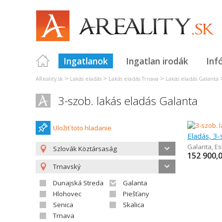
Ingatlanok
Ingatlan irodák
Inf
>
>
>
AReality.sk
Lakás eladás
Lakás eladás Trnava
Lakás eladás Galanta
3-szob. lakás eladás Galanta
Uložiť toto hladanie
Eladás, 3-
Galanta
,
Es
Szlovák Köztársaság
152 900,
Trnavský
Dunajská Streda
Galanta
Hlohovec
Piešťany
Senica
Skalica
Trnava