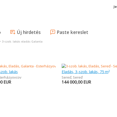
J
ó
Új hirdetés
Paste kereslet
>
3-szob. lakás eladás Galanta
szob. lakás
Eladás, 3-szob. lakás, 75 m
2
terházyovcov
Sereď
,
Sereď
00
EUR
144 000,00
EUR