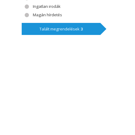
Ingatlan irodák
Magán hírdetés
Talált megrendelések
3