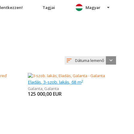
elentkezzen!
Tagjai
Magyar
Dátuma lemenő
Eladás, 3-szob. lakás, 68 m
2
Galanta
,
Galanta
125 000,00
EUR