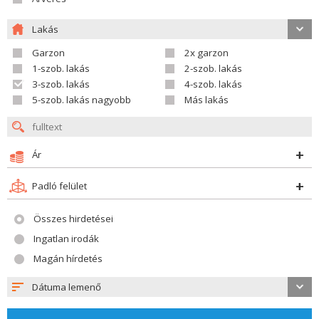
Lakás
Garzon
2x garzon
1-szob. lakás
2-szob. lakás
3-szob. lakás
4-szob. lakás
5-szob. lakás nagyobb
Más lakás
Ár
Padló felület
Összes hirdetései
Ingatlan irodák
Magán hírdetés
Dátuma lemenő