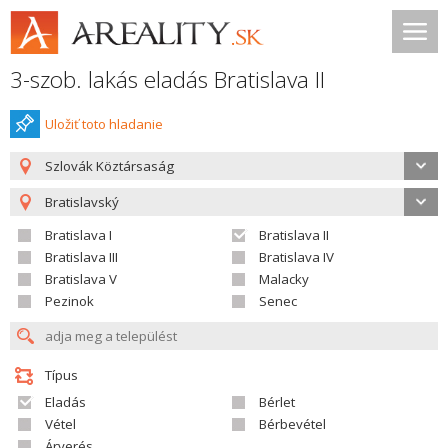
3-szob. lakás eladás Bratislava II
Uložiť toto hladanie
Szlovák Köztársaság
Bratislavský
Bratislava I
Bratislava II
Bratislava III
Bratislava IV
Bratislava V
Malacky
Pezinok
Senec
Típus
Eladás
Bérlet
Vétel
Bérbevétel
Árverés